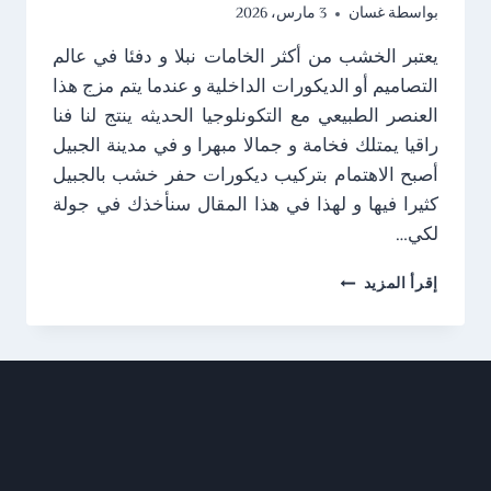
بواسطة
غسان
3 مارس، 2026
يعتبر الخشب من أكثر الخامات نبلا و دفئا في عالم
التصاميم أو الديكورات الداخلية و عندما يتم مزج هذا
العنصر الطبيعي مع التكونلوجيا الحديثه ينتج لنا فنا
راقيا يمتلك فخامة و جمالا مبهرا و في مدينة الجبيل
أصبح الاهتمام بتركيب ديكورات حفر خشب بالجبيل
كثيرا فيها و لهذا في هذا المقال سنأخذك في جولة
لكي…
ديكورات
إقرأ المزيد
حفر
خشب
بالجبيل
ت:
0538249319
–
حفر
خشب
CNC