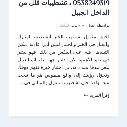
0538249319 ، تشطيبات فلل من
الداخل الجبيل
بواسطة
غسان
7 يناير، 2026
اختيار مقاول تشطيب الخبر لتشطيب المنازل
والفلل في الخبر والجبيل ليس أمرا عادية يمكن
التساهل فيه. على العكس من ذلك، فهو يعتبر
في غاية الأهمية. لأن اختيار جهة تنفذ لك العمل
ليس هدفا بحد ذاته، بل اختيار خبرة تفهم ذوقك
وتحوّل رؤيتك إلى واقع ملموس هو ما تبحث
عنه. ولهذا فإن تشطيب المنازل والمباني في…
مقاول
إقرأ المزيد
تشطيب
الخبر
ت:
0538249319
،