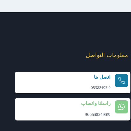
معلومات التواصل
اتصل بنا
0538249319
راسلنا واتساب
966538249319