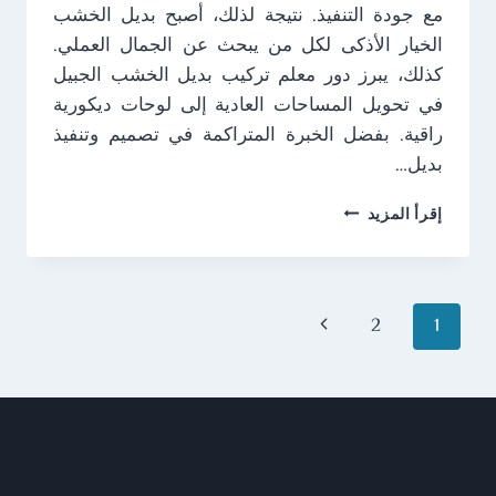
مع جودة التنفيذ. نتيجة لذلك، أصبح بديل الخشب
الخيار الأذكى لكل من يبحث عن الجمال العملي.
كذلك، يبرز دور معلم تركيب بديل الخشب الجبيل
في تحويل المساحات العادية إلى لوحات ديكورية
راقية. بفضل الخبرة المتراكمة في تصميم وتنفيذ
بديل…
معلم
إقرأ المزيد
تركيب
بديل
الخشب
الجبيل
تنقل
الصفحة
2
1
ت:
0538249319
الصفحة
التالية
–
تصميم
وتنفيذ
بديل
خشب
الدمام