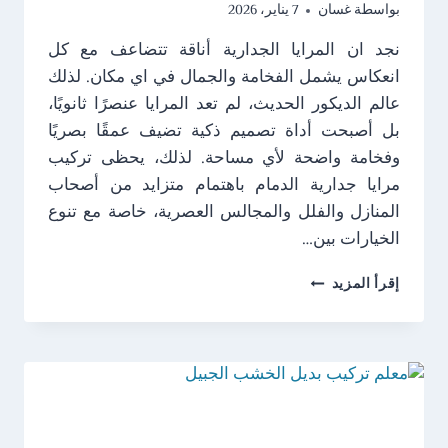
بواسطة
غسان
7 يناير، 2026
نجد ان المرايا الجدارية أناقة تتضاعف مع كل
انعكاس يشمل الفخامة والجمال في اي مكان. لذلك
عالم الديكور الحديث، لم تعد المرايا عنصرًا ثانويًا،
بل أصبحت أداة تصميم ذكية تضيف عمقًا بصريًا
وفخامة واضحة لأي مساحة. لذلك، يحظى تركيب
مرايا جدارية الدمام باهتمام متزايد من أصحاب
المنازل والفلل والمجالس العصرية، خاصة مع تنوع
الخيارات بين…
تركيب
إقرأ المزيد
مرايا
جدارية
الدمام
ت:
0538249319
–
تفصيل