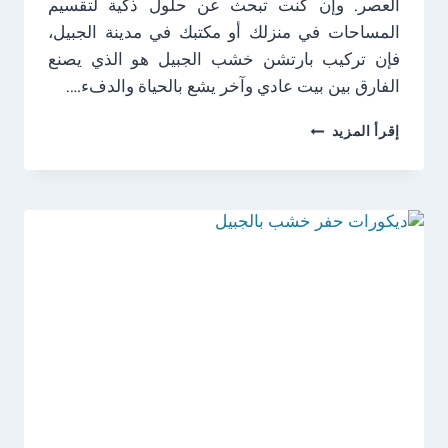
العصر. وإن كنت تبحث عن حلول ذكية لتقسيم
المساحات في منزلك أو مكتبك في مدينة الجبيل،
فإن تركيب بارتشن خشب الجبيل هو الذي يصنع
الفارق بين بيت عادي وآخر يشع بالحياة والدفء….
تركيب
إقرأ المزيد
بارتشن
خشب
الجبيل
ت:
0538249319
،
قواطع
خشبية
مفرغة
بالجبيل