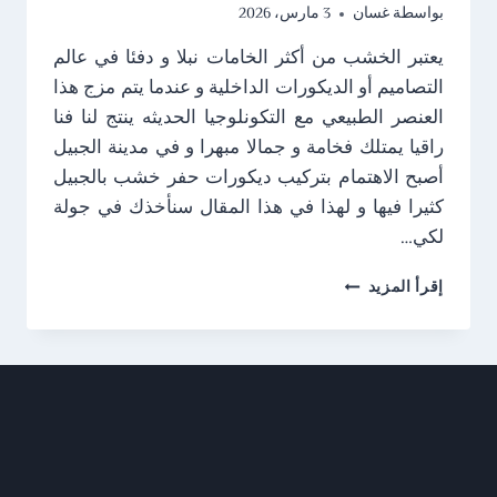
بواسطة
غسان
3 مارس، 2026
يعتبر الخشب من أكثر الخامات نبلا و دفئا في عالم
التصاميم أو الديكورات الداخلية و عندما يتم مزج هذا
العنصر الطبيعي مع التكونلوجيا الحديثه ينتج لنا فنا
راقيا يمتلك فخامة و جمالا مبهرا و في مدينة الجبيل
أصبح الاهتمام بتركيب ديكورات حفر خشب بالجبيل
كثيرا فيها و لهذا في هذا المقال سنأخذك في جولة
لكي…
ديكورات
إقرأ المزيد
حفر
خشب
بالجبيل
ت:
0538249319
–
حفر
خشب
CNC